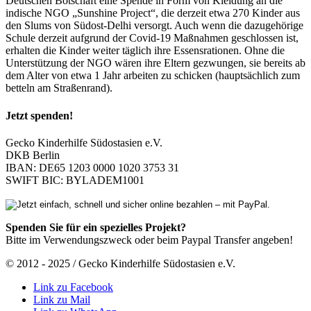
Deutschen Botschaft eine Spende in Form von Kleidung an die
indische NGO „Sunshine Project“, die derzeit etwa 270 Kinder aus
den Slums von Südost-Delhi versorgt. Auch wenn die dazugehörige
Schule derzeit aufgrund der Covid-19 Maßnahmen geschlossen ist,
erhalten die Kinder weiter täglich ihre Essensrationen. Ohne die
Unterstützung der NGO wären ihre Eltern gezwungen, sie bereits ab
dem Alter von etwa 1 Jahr arbeiten zu schicken (hauptsächlich zum
betteln am Straßenrand).
Jetzt spenden!
Gecko Kinderhilfe Südostasien e.V.
DKB Berlin
IBAN: DE65 1203 0000 1020 3753 31
SWIFT BIC: BYLADEM1001
Spenden Sie für ein spezielles Projekt?
Bitte im Verwendungszweck oder beim Paypal Transfer angeben!
© 2012 - 2025 / Gecko Kinderhilfe Südostasien e.V.
Link zu Facebook
Link zu Mail