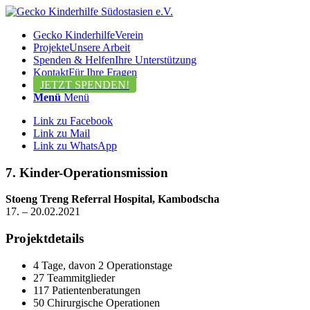
Gecko Kinderhilfe
Verein
Projekte
Unsere Arbeit
Spenden & Helfen
Ihre Unterstützung
Kontakt
Für Ihre Fragen
JETZT SPENDEN!
Menü
Menü
Link zu Facebook
Link zu Mail
Link zu WhatsApp
7. Kinder-Operationsmission
Stoeng Treng Referral Hospital, Kambodscha
17. – 20.02.2021
Projektdetails
4 Tage, davon 2 Operationstage
27 Teammitglieder
117 Patientenberatungen
50 Chirurgische Operationen